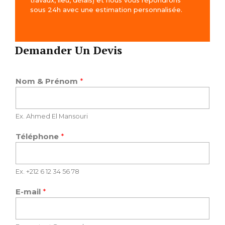
travaux, lieu, délais) et nous vous répondrons
sous 24h avec une estimation personnalisée.
Demander Un Devis
P
Nom & Prénom
*
r
é
n
Ex. Ahmed El Mansouri
o
m
Téléphone
*
N
o
m
Ex. +212 6 12 34 56 78
T
é
E-mail
*
l
é
p